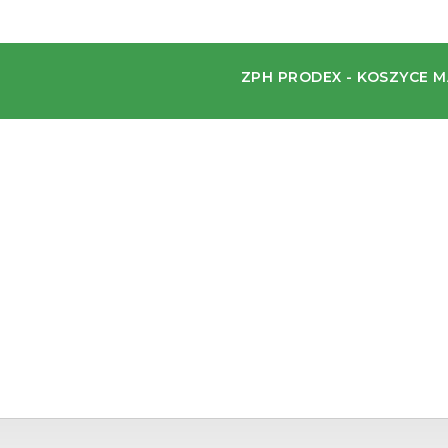
ZPH PRODEX - KOSZYCE M
we offer up to 90% of
rolex replicas for sale
here include
we cannot withstand the magnetic of wigs, come and pick you