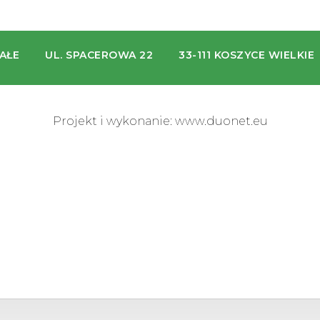
AŁE
UL. SPACEROWA 22
33-111 KOSZYCE WIELKIE
Projekt i wykonanie:
www.duonet.eu
 latest model.
r
human hair wigs
online at the cheap price.