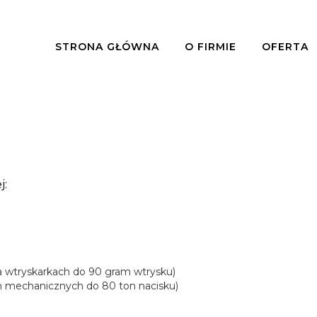
STRONA GŁÓWNA
O FIRMIE
OFERTA
j:
wtryskarkach do 90 gram wtrysku)
h mechanicznych do 80 ton nacisku)